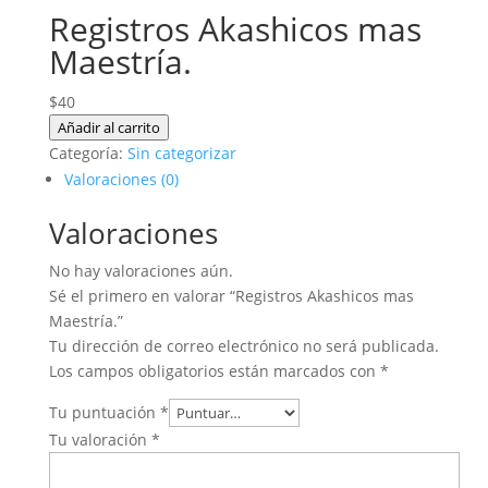
Registros Akashicos mas
Maestría.
$
40
Registros
Añadir al carrito
Akashicos
Categoría:
Sin categorizar
mas
Valoraciones (0)
Maestría.
Valoraciones
cantidad
No hay valoraciones aún.
Sé el primero en valorar “Registros Akashicos mas
Maestría.”
Tu dirección de correo electrónico no será publicada.
Los campos obligatorios están marcados con
*
Tu puntuación
*
Tu valoración
*