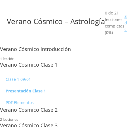
0 de 21
S
Verano Cósmico – Astrología
lecciones
d
completas
c
(0%)
Verano Cósmico Introducción
1 lección
Temario Completo
Verano Cósmico Clase 1
Clase 1 09/01
Presentación Clase 1
PDF Elementos
Verano Cósmico Clase 2
2 lecciones
clase 2 16/01
Verano Cósmico Clase 3