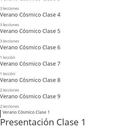
3 lecciones
Presentación Clase 2
Clase 3 23/01
Verano Cósmico Clase 4
3 lecciones
Presentación Clase 3
Clase 4 30/01
Verano Cósmico Clase 5
PDF Luminarias y Los Planetas Personales
3 lecciones
Presentación Clase 4
Clase 5 13/02
Verano Cósmico Clase 6
PDF Planetas Sociales y Transpersonales
1 lección
LIBRO AstroHologia vanesa maiorana y alej luna
Clase 6 21/02
Verano Cósmico Clase 7
Libro Linda Goodman Los signos del zodiaco y su caracter
1 lección
Clase 7 27/02
Verano Cósmico Clase 8
2 lecciones
Clase 8 06/03
Verano Cósmico Clase 9
2 lecciones
Imágenes complementarias
Presentación Clase 9
Verano Cósmico Clase 1
Presentación Clase 1
FICHA DE INTERPRETACIÓN INTEGRAL