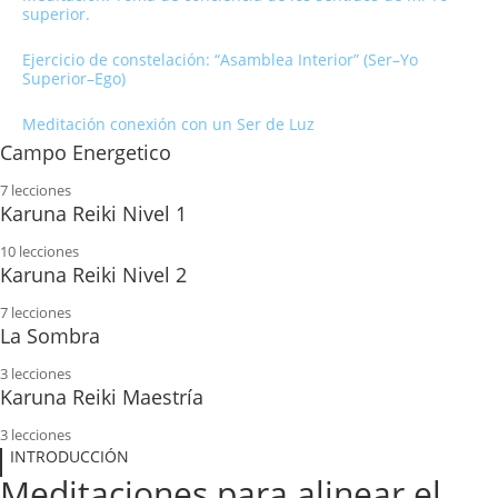
superior.
Ejercicio de constelación: “Asamblea Interior” (Ser–Yo
Superior–Ego)
Meditación conexión con un Ser de Luz
Campo Energetico
7 lecciones
Aura.
Karuna Reiki Nivel 1
10 lecciones
Sistema de Chakras
Material Teórico Karuna Reiki Nivel 1.
Karuna Reiki Nivel 2
Ejercicio para conectar los chakras con el amor.
7 lecciones
El Poder de los Simbolos.
Material Teórico Karuna Reiki Nivel 2.
La Sombra
El sistema de los Tres Tan Tien
ZONAR
3 lecciones
Gnosa
Activación del tan tien inferior
Material Téorico La Sombra.
Karuna Reiki Maestría
HALU
Kriya
3 lecciones
Activación del tan tien medio
Integracion de simbolos
HARTH
Material Teórico Karuna Reiki Maestria.
INTRODUCCIÓN
Iava
Meditaciones para alinear el
Activación del tan tien superior
Clase 3 Karuna Reiki