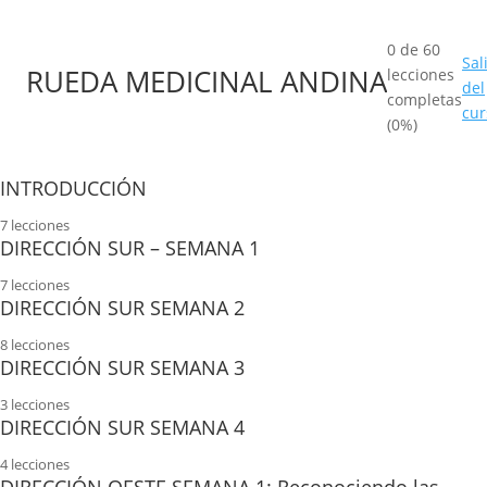
0 de 60
Sal
RUEDA MEDICINAL ANDINA
lecciones
del
completas
cur
(0%)
INTRODUCCIÓN
7 lecciones
Presentación
DIRECCIÓN SUR – SEMANA 1
7 lecciones
Introducción a La Rueda Medicina
Material Teórico Dirección Sur.
DIRECCIÓN SUR SEMANA 2
Material Teórico Introducción
8 lecciones
Recepción del arquetipo de la serpiente.
Material Teórico semana 2 Mamaichis
DIRECCIÓN SUR SEMANA 3
Como armar el altar
Gestación -Cambiamos de Piel-
3 lecciones
Meditación Mamaichis
Apertura de Espacio Sagrado General.
Cuadernillo de actividades semana 3
DIRECCIÓN SUR SEMANA 4
Nacimiento -Cambiamos de Piel-
Material Teórico semana 2 Niño Interior
4 lecciones
Creación de agua florida
LA GOTICA
Cuadernillo de actividades N1 Sur
Material teórico semana 4