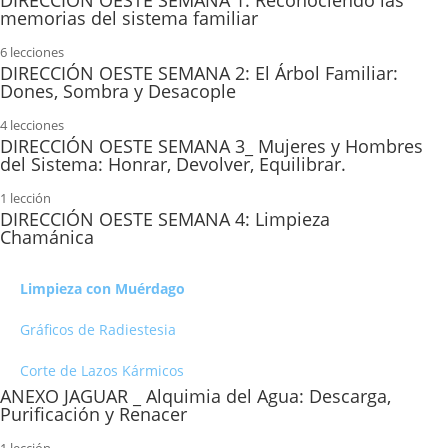
DIRECCIÓN OESTE SEMANA 1: Reconociendo las
Heridas de la infancia parte 1
memorias del sistema familiar
Limpieza con gua florida.
Viaje: Soltar nuestra historia
Clase 1 Dirección Sur
Iluminación Chamánica
Heridas de la infancia parte 2
6 lecciones
Material teórico semana 1
DIRECCIÓN OESTE SEMANA 2: El Árbol Familiar:
Reprogramación: Concepción, Gestación, Nacimiento
Como realizar la Iluminación Chamánica a otras personas
Dones, Sombra y Desacople
Heridas de la infancia parte 3
Material teórico Actividad 1
Viaje: Itu Apu y Pakarina Personales.
4 lecciones
Viaje Chamanico Niño cambios de piel.
Material teórico jaguar semana 2
DIRECCIÓN OESTE SEMANA 3_ Mujeres y Hombres
Meditación Rio de Luz
del Sistema: Honrar, Devolver, Equilibrar.
Clase 2 dirección sur
Ejercicio del Árbol: Reconciliación y Dones.
Clase Jaguar 1
1 lección
Clase 2 Jaguar
DIRECCIÓN OESTE SEMANA 4: Limpieza
Viaje Chamánico Abrazar la Sombra.
Material teórico: Limpieza con el manojo
Chamánica
Ejercicio semilla: Hacer Florecer los Dones del Árbol
Meditación: Limpieza con Manojo Sagrado
Limpieza con Muérdago
Gráficos de Radiestesia
Corte de Lazos Kármicos
ANEXO JAGUAR _ Alquimia del Agua: Descarga,
Purificación y Renacer