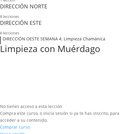
1 lección
PDF_Alquimia del Agua.
DIRECCIÓN NORTE
8 lecciones
Colibrí_ material teórico.
DIRECCIÓN ESTE
8 lecciones
Oráculo de la rueda medicina
Material Teórico Dirección Este
DIRECCIÓN OESTE SEMANA 4: Limpieza Chamánica
Limpieza con Muérdago
Consagración de la khuya del colibrí
Conexión con el Espíritu del Condor.
Clase 1
Clase 1 Este.
Creencias _ Roles
Viaje Chamánico: Rito de la pequeña muerte
Anexo :Material Teórico las 7 Leyes del Éxito y el Colibrí
Cuadernillo de actividades.
Material Teórico Coherencia/Incoherencia
Clase 2 Este
No tienes acceso a esta lección
Clase 2
Como armar la Misha
Compra este curso, o inicia sesión si ya te has inscrito, para
acceder a su contenido.
Material teórico Maestro Interior.
Comprar curso
Inicia sesión