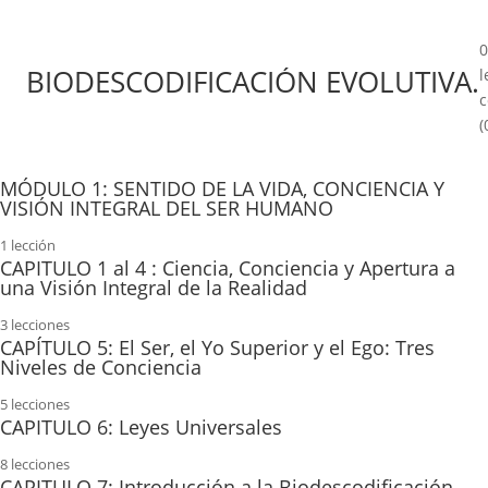
0
BIODESCODIFICACIÓN EVOLUTIVA.
l
c
(
MÓDULO 1: SENTIDO DE LA VIDA, CONCIENCIA Y
VISIÓN INTEGRAL DEL SER HUMANO
1 lección
Material Teórico 1.
CAPITULO 1 al 4 : Ciencia, Conciencia y Apertura a
una Visión Integral de la Realidad
3 lecciones
Parte 1: Ciencia, Conciencia y Apertura a una Visión Integral
CAPÍTULO 5: El Ser, el Yo Superior y el Ego: Tres
de la Realidad
Niveles de Conciencia
5 lecciones
Parte 2: Sentido de la Vida_ Vacío Existencial
Parte 1: El Ser, el Yo Superior y el Ego: Tres Niveles de
CAPITULO 6: Leyes Universales
Conciencia
Parte 3: Conciencia
8 lecciones
Ley del Mentalismo
CAPITULO 7: Introducción a la Biodescodificación
Parte 2: El Ego