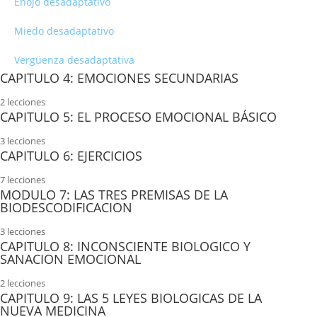
Enojo desadaptativo
Miedo desadaptativo
Vergüenza desadaptativa
CAPITULO 4: EMOCIONES SECUNDARIAS
2 lecciones
Emociones secundarias
CAPITULO 5: EL PROCESO EMOCIONAL BÁSICO
3 lecciones
Emociones Instrumentales.
Dos caminos para la consciencia emocional
CAPITULO 6: EJERCICIOS
7 lecciones
La práctica del proceso emocional básico
Ejercicio 1: Experimentar y liberar una emoción
MODULO 7: LAS TRES PREMISAS DE LA
BIODESCODIFICACION
Como expresar de manera consciente
Ejercicio 2: Expresar el enojo estando solo
3 lecciones
Primera Premisa: Bio-shock o Psico-shock
CAPITULO 8: INCONSCIENTE BIOLOGICO Y
Ejercicio3: Adquirir la distancia del observador
SANACION EMOCIONAL
Segunda premisa: Rail o ancla
Ejercicio 4: Manejar una emoción difícil
2 lecciones
Inconsciente Biológico Parte 1
CAPITULO 9: LAS 5 LEYES BIOLOGICAS DE LA
Tercera Premisa: Sentido biológico del síntoma
Ejercicio 4 Anexo: Focalizar emociones vagas
NUEVA MEDICINA