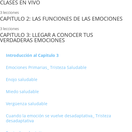
Niveles de Conciencia y Karma
Chakra 6
Emociones Primarias
CLASES EN VIVO
3 lecciones
Identificar el patrón repetitivo
Chakra 7
Las emociones reducen la confusión
Clase 1
CAPITULO 2: LAS FUNCIONES DE LAS EMOCIONES
Cómo Liberar Patrones Kármicos
Emoción Consciente
3 lecciones
Clase 2 parte 1
El Sistema de señales que organizan tu vida
CAPITULO 3: LLEGAR A CONOCER TUS
Ritual de liberación
Emoción y tiempo: presente, pasado y futuro.
VERDADERAS EMOCIONES
Clase 2 parte 2
Reconciliarnos con las Emociones
Meditación integrar los tiempos.
Introducción al Capitulo 3
Ejercicio: Pacto de Liberación Emocional
Un lenguaje común: todos somos emocionalmente parecidos
Emociones Primarias_ Tristeza Saludable
La clave: Expresión no es lo mismo que Solución
Enojo saludable
Dos Ejercicios de Gestión Emocional
Miedo saludable
Meditación: Conectando con tus emociones para liberarlas
Vergüenza saludable
Panel de control emocional
Cuando la emoción se vuelve desadaptativa_ Tristeza
desadaptativa